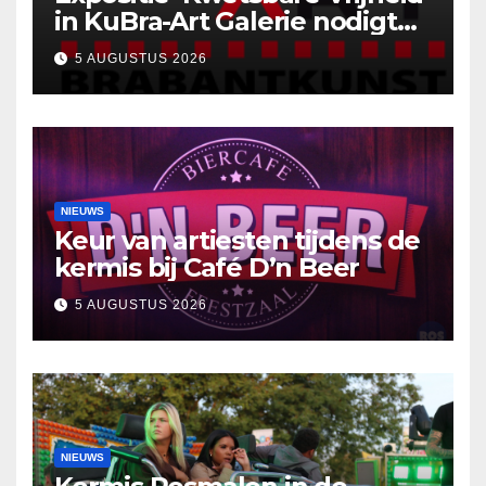
in KuBra-Art Galerie nodigt
uit tot ontmoeting en
5 AUGUSTUS 2026
reflectie
NIEUWS
Keur van artiesten tijdens de
kermis bij Café D’n Beer
5 AUGUSTUS 2026
NIEUWS