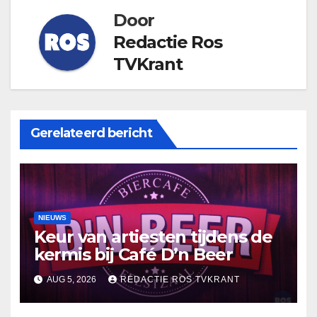
Door
Redactie Ros
TVKrant
Gerelateerd bericht
NIEUWS
Keur van artiesten tijdens de
kermis bij Café D’n Beer
AUG 5, 2026
REDACTIE ROS TVKRANT