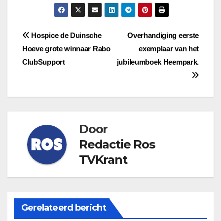
Bericht
Hospice de Duinsche
Overhandiging eerste
Hoeve grote winnaar Rabo
exemplaar van het
navigatie
ClubSupport
jubileumboek Heempark.
Door
Redactie Ros
TVKrant
Gerelateerd bericht