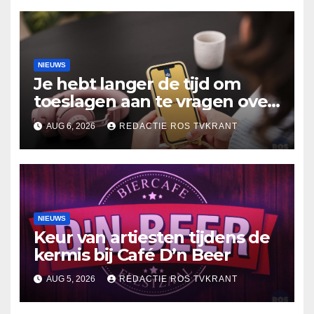
NIEUWS
Je hebt langer de tijd om
toeslagen aan te vragen over
2025
AUG 6, 2026
REDACTIE ROS TVKRANT
NIEUWS
Keur van artiesten tijdens de
kermis bij Café D’n Beer
AUG 5, 2026
REDACTIE ROS TVKRANT