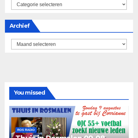
categorieën
Archief
Archief
You missed
ROS RADIO