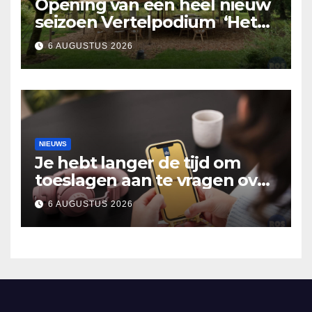
Opening van een heel nieuw
seizoen Vertelpodium ‘Het
Lopende Vuur’. Landelijke
6 AUGUSTUS 2026
verhalen in Bomentuin D’n
Hooidonk
NIEUWS
Je hebt langer de tijd om
toeslagen aan te vragen over
2025
6 AUGUSTUS 2026