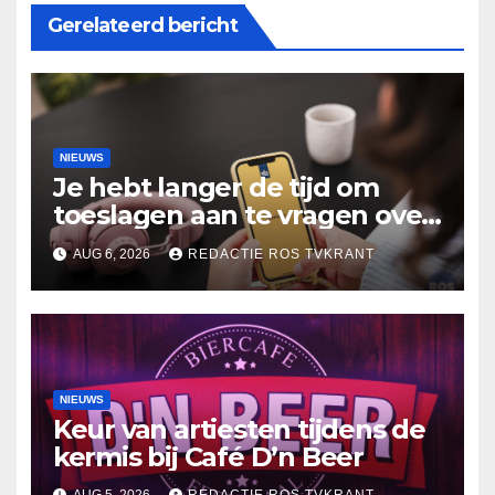
Gerelateerd bericht
NIEUWS
Je hebt langer de tijd om
toeslagen aan te vragen over
2025
AUG 6, 2026
REDACTIE ROS TVKRANT
NIEUWS
Keur van artiesten tijdens de
kermis bij Café D’n Beer