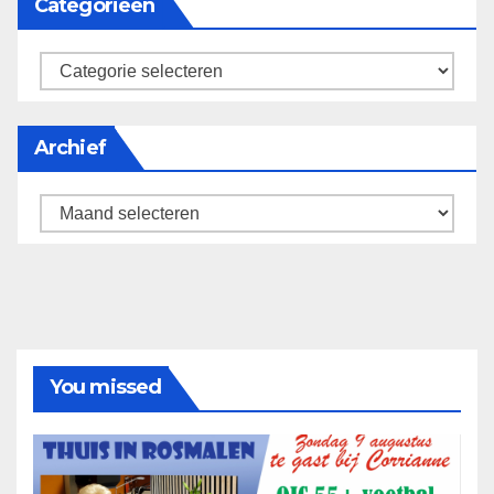
Categorieën
categorieën
Archief
Archief
You missed