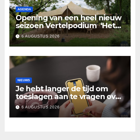
AGENDA
Opening van een heel nieuw
seizoen Vertelpodium ‘Het
Lopende Vuur’. Landelijke
6 AUGUSTUS 2026
verhalen in Bomentuin D’n
Hooidonk
NIEUWS
Je hebt langer de tijd om
toeslagen aan te vragen over
2025
6 AUGUSTUS 2026