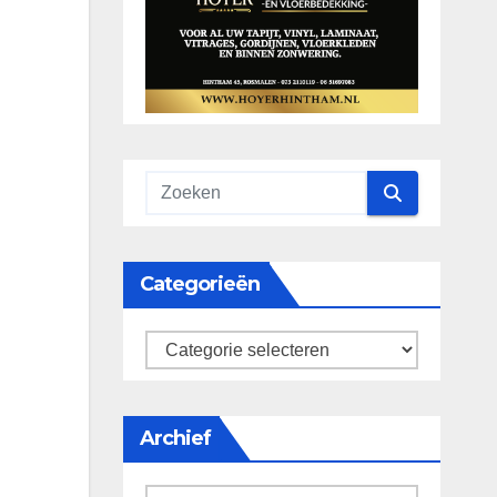
Categorieën
categorieën
Archief