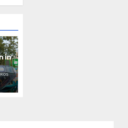
n in
 ROS