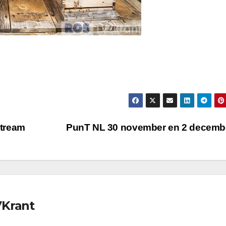
stream
PunT NL 30 november en 2 decem
VKrant