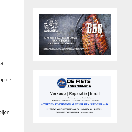
et
 op de
bijen.