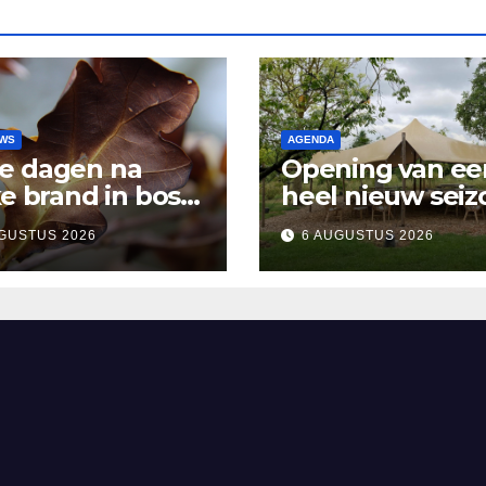
UWS
AGENDA
e dagen na
Opening van ee
ke brand in bos
heel nieuw seiz
sen Rosmalen en
Vertelpodium ‘
GUSTUS 2026
6 AUGUSTUS 2026
and
Lopende Vuur’.
Landelijke verh
in Bomentuin D
Hooidonk