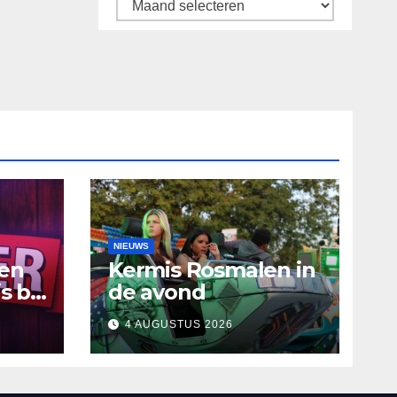
Archief
NIEUWS
ten
Kermis Rosmalen in
s bij
de avond
4 AUGUSTUS 2026