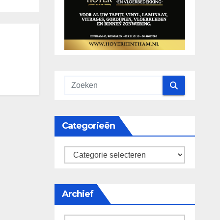
Categorieën
categorieën
Archief