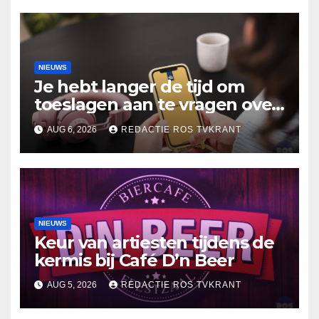
NIEUWS
Je hebt langer de tijd om
toeslagen aan te vragen over
2025
AUG 6, 2026
REDACTIE ROS TVKRANT
NIEUWS
Keur van artiesten tijdens de
kermis bij Café D’n Beer
AUG 5, 2026
REDACTIE ROS TVKRANT