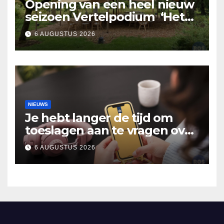
Opening van een heel nieuw
seizoen Vertelpodium ‘Het
Lopende Vuur’. Landelijke
6 AUGUSTUS 2026
verhalen in Bomentuin D’n
Hooidonk
NIEUWS
Je hebt langer de tijd om
toeslagen aan te vragen over
2025
6 AUGUSTUS 2026