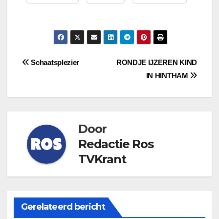
Bericht
Schaatsplezier
RONDJE IJZEREN KIND
IN HINTHAM
navigatie
Door
Redactie Ros
TVKrant
Gerelateerd bericht