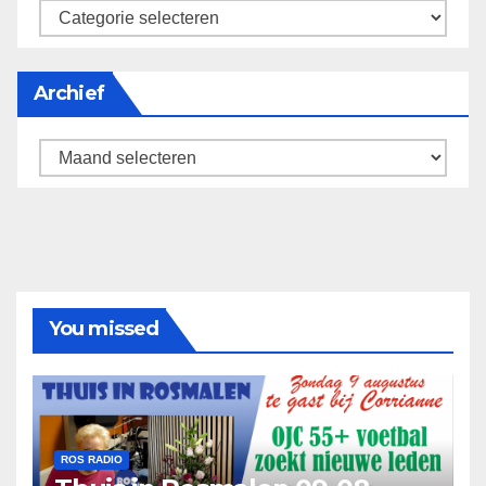
categorieën
Archief
Archief
You missed
ROS RADIO