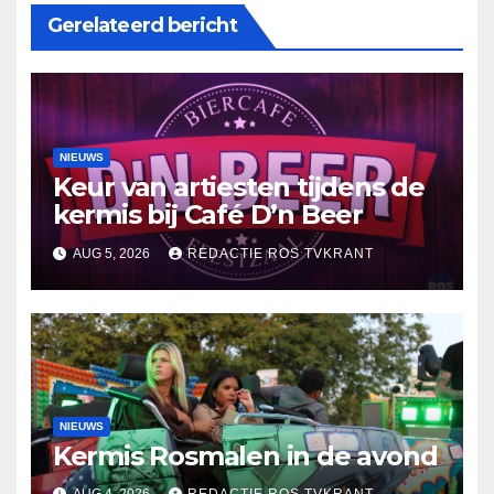
Gerelateerd bericht
NIEUWS
Keur van artiesten tijdens de
kermis bij Café D’n Beer
AUG 5, 2026
REDACTIE ROS TVKRANT
NIEUWS
Kermis Rosmalen in de avond