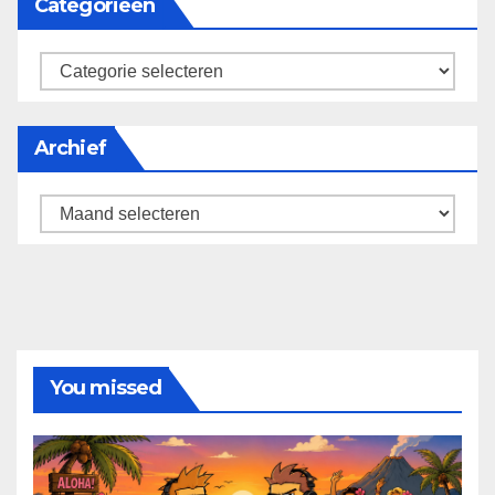
Categorieën
categorieën
Archief
Archief
You missed