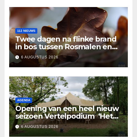
112 NIEUWS
Twee dagen na flinke brand
in bos tussen Rosmalen en
Nuland
6 AUGUSTUS 2026
AGENDA
Opening van een heel nieuw
seizoen Vertelpodium ‘Het
Lopende Vuur’. Landelijke
6 AUGUSTUS 2026
verhalen in Bomentuin D’n