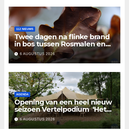
112 NIEUWS
Twee dagen na flinke brand
in bos tussen Rosmalen en
Nuland
6 AUGUSTUS 2026
AGENDA
Opening van een heel nieuw
seizoen Vertelpodium ‘Het
Lopende Vuur’. Landelijke
6 AUGUSTUS 2026
verhalen in Bomentuin D’n