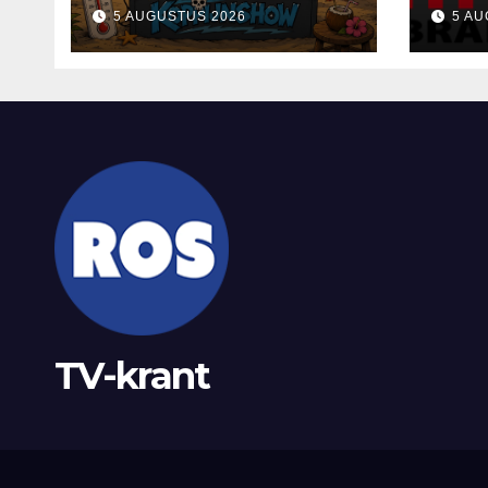
in K
5 AUGUSTUS 2026
5 AU
nodi
ont
refl
TV-krant