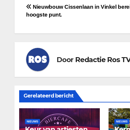
Bericht
Nieuwbouw Cissenlaan in Vinkel berei
hoogste punt.
navigatie
Door
Redactie Ros T
Gerelateerd bericht
NIEUWS
NIEUWS
Keur van artiesten
Kerm