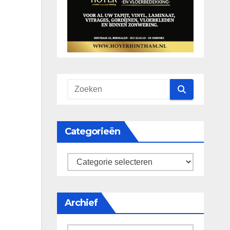
Categorieën
categorieën
Archief