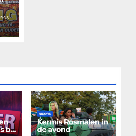
 ROS
NIEUWS
ten
Kermis Rosmalen in
s bij
de avond