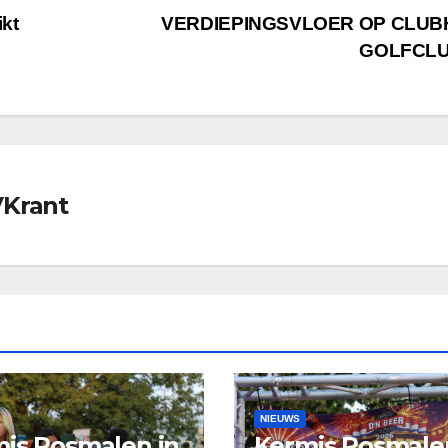
kt
VERDIEPINGSVLOER OP CLUB
GOLFCL
VKrant
NIEUWS
is Rosmalen in
Kermis Rosmale