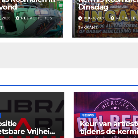
avond
Dinsdag
, 2026
REDACTIE ROS
AUG 4, 2026
REDACTIE
T
TVKRANT
NIEUWS
sitie
Keur van arties
tsbare Vrijheid’
tijdens de kermi