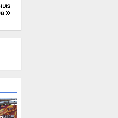
HUIS
UB
n