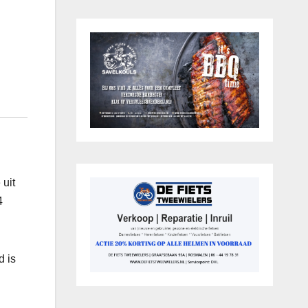
 uit
4
d is