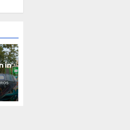
n in
 ROS