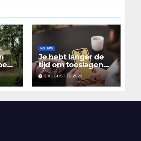
NIEUWS
n
Je hebt langer de
oen
tijd om toeslagen
Het
aan te vragen over
6 AUGUSTUS 2026
2025
alen
’n