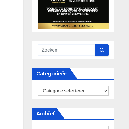
Categorieën
categorieën
Archief