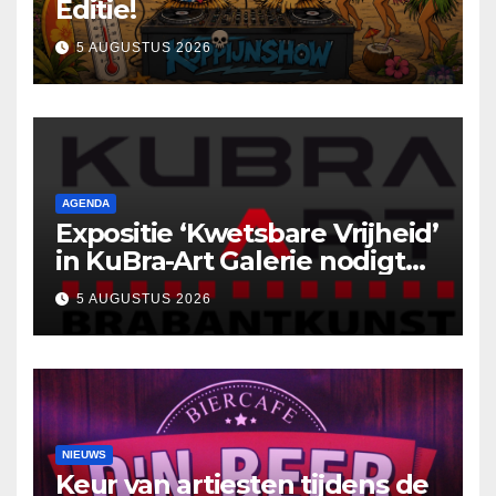
Editie!
5 AUGUSTUS 2026
AGENDA
Expositie ‘Kwetsbare Vrijheid’
in KuBra-Art Galerie nodigt
uit tot ontmoeting en
5 AUGUSTUS 2026
reflectie
NIEUWS
Keur van artiesten tijdens de