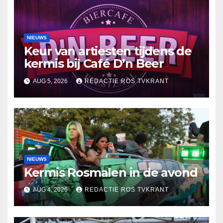
NIEUWS
Keur van artiesten tijdens de
kermis bij Café D’n Beer
AUG 5, 2026
REDACTIE ROS TVKRANT
NIEUWS
Kermis Rosmalen in de avond
AUG 4, 2026
REDACTIE ROS TVKRANT