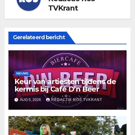
TVKrant
Gerelateerd bericht
NIEUWS
Keur van artiesten tijdens de
kermis bij Café D’n Beer
AUG 5, 2026
REDACTIE ROS TVKRANT