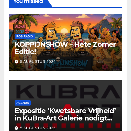
You missed
ROS RADIO
KOPPIJNSHOW – Hete Zomer
Editie!
5 AUGUSTUS 2026
AGENDA
Expositie ‘Kwetsbare Vrijheid’
in KuBra-Art Galerie nodigt
uit tot ontmoeting en
5 AUGUSTUS 2026