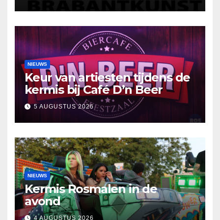
reflectie
NIEUWS
Keur van artiesten tijdens de
kermis bij Café D’n Beer
5 AUGUSTUS 2026
NIEUWS
Kermis Rosmalen in de
avond
4 AUGUSTUS 2026