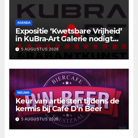
AGENDA
Expositie ‘Kwetsbare Vrijheid’
in KuBra-Art Galerie nodigt
uit tot ontmoeting en
5 AUGUSTUS 2026
reflectie
NIEUWS
Keur van artiesten tijdens de
kermis bij Café D’n Beer
5 AUGUSTUS 2026