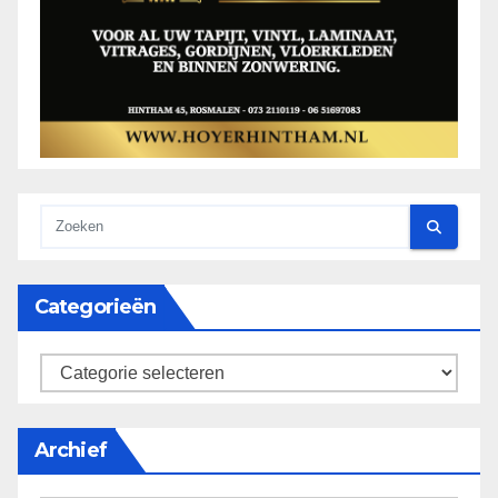
Categorieën
categorieën
Archief