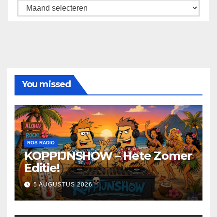
Archief
You missed
ROS RADIO
KOPPIJNSHOW – Hete Zomer
Editie!
5 AUGUSTUS 2026