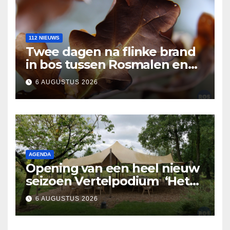
112 NIEUWS
Twee dagen na flinke brand
in bos tussen Rosmalen en
Nuland
6 AUGUSTUS 2026
AGENDA
Opening van een heel nieuw
seizoen Vertelpodium ‘Het
Lopende Vuur’. Landelijke
6 AUGUSTUS 2026
verhalen in Bomentuin D’n
Hooidonk