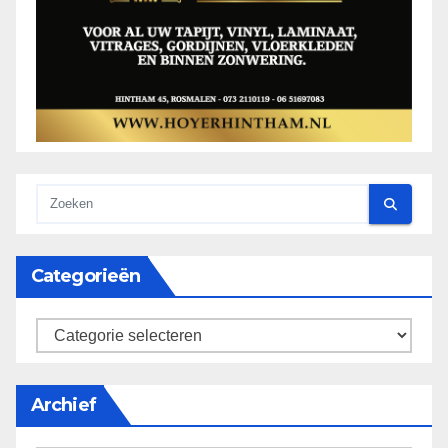
Categorieën
categorieën
Archief