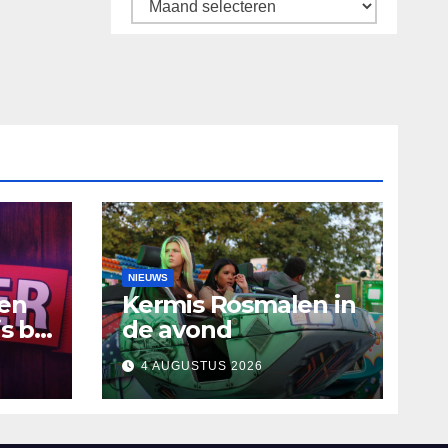
Archief
NIEUWS
ten
Kermis Rosmalen in
s bij
de avond
4 AUGUSTUS 2026