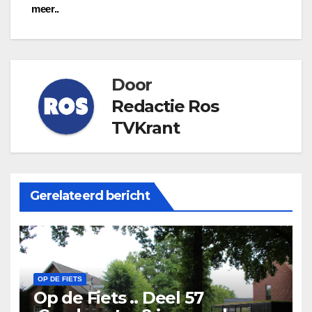
navigatie
meer..
Door
Redactie Ros
TVKrant
Gerelateerd bericht
OP DE FIETS
Op de Fiets .. Deel 57