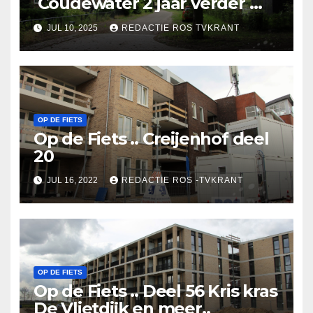
Coudewater 2 jaar verder …
JUL 10, 2025
REDACTIE ROS TVKRANT
OP DE FIETS
Op de Fiets .. Creijenhof deel
20
JUL 16, 2022
REDACTIE ROS -TVKRANT
OP DE FIETS
Op de Fiets .. Deel 56 Kris kras
De Vlietdijk en meer..