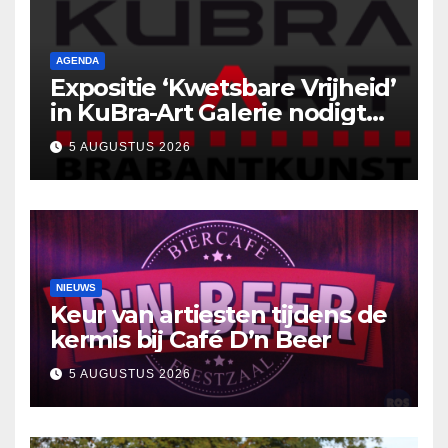
AGENDA
Expositie ‘Kwetsbare Vrijheid’
in KuBra-Art Galerie nodigt
uit tot ontmoeting en
5 AUGUSTUS 2026
reflectie
NIEUWS
Keur van artiesten tijdens de
kermis bij Café D’n Beer
5 AUGUSTUS 2026