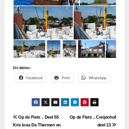
Dit delen:
Facebook
Print
WhatsApp
Bericht
Op de Fiets .. Deel 55
Op de Fiets .. Creijenhof
Kris kras De Thermen en
deel 13