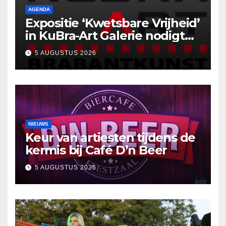
AGENDA
Expositie ‘Kwetsbare Vrijheid’
in KuBra-Art Galerie nodigt
uit tot ontmoeting en
5 AUGUSTUS 2026
reflectie
NIEUWS
Keur van artiesten tijdens de
kermis bij Café D’n Beer
5 AUGUSTUS 2026