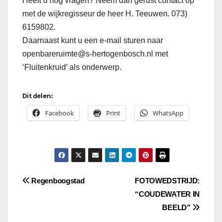
Heeft u nog vragen? Neem dan gerust contact op
met de wijkregisseur de heer H. Teeuwen. 073)
6159802.
Daarnaast kunt u een e-mail sturen naar
openbareruimte@s-hertogenbosch.nl met
‘Fluitenkruid’ als onderwerp.
Dit delen:
Facebook
Print
WhatsApp
Bericht
Regenboogstad
FOTOWEDSTRIJD:
“COUDEWATER IN
navigatie
BEELD”