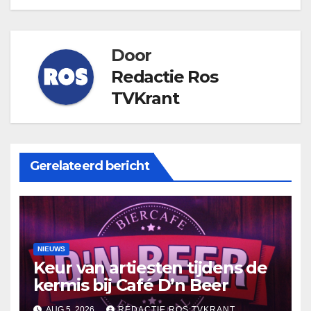
Door
Redactie Ros
TVKrant
Gerelateerd bericht
NIEUWS
Keur van artiesten tijdens de
kermis bij Café D’n Beer
AUG 5, 2026
REDACTIE ROS TVKRANT