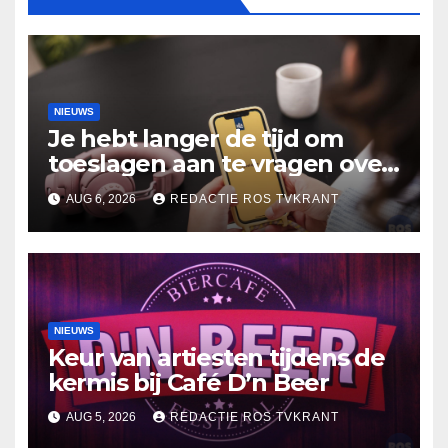
NIEUWS
Je hebt langer de tijd om
toeslagen aan te vragen over
2025
AUG 6, 2026
REDACTIE ROS TVKRANT
NIEUWS
Keur van artiesten tijdens de
kermis bij Café D’n Beer
AUG 5, 2026
REDACTIE ROS TVKRANT