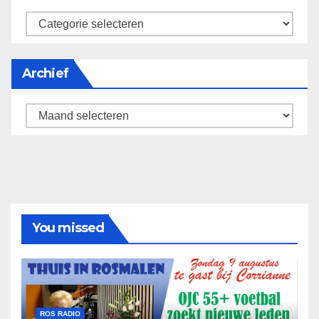
categorieën
Archief
Archief
You missed
ROS RADIO