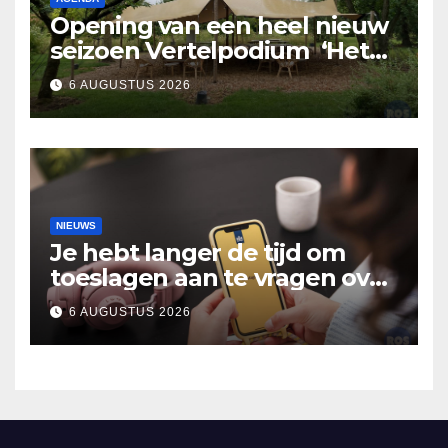
Opening van een heel nieuw
seizoen Vertelpodium ‘Het
Lopende Vuur’. Landelijke
6 AUGUSTUS 2026
verhalen in Bomentuin D’n
Hooidonk
NIEUWS
Je hebt langer de tijd om
toeslagen aan te vragen over
2025
6 AUGUSTUS 2026