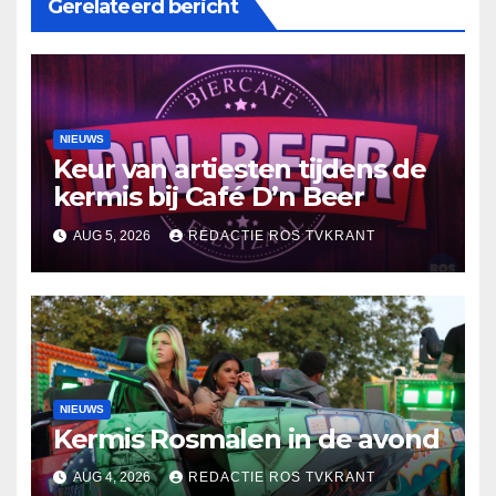
Gerelateerd bericht
NIEUWS
Keur van artiesten tijdens de
kermis bij Café D’n Beer
AUG 5, 2026
REDACTIE ROS TVKRANT
NIEUWS
Kermis Rosmalen in de avond
AUG 4, 2026
REDACTIE ROS TVKRANT