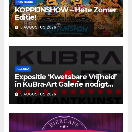
ROS RADIO
KOPPIJNSHOW – Hete Zomer
Editie!
5 AUGUSTUS 2026
AGENDA
Expositie ‘Kwetsbare Vrijheid’
in KuBra-Art Galerie nodigt
uit tot ontmoeting en
5 AUGUSTUS 2026
reflectie