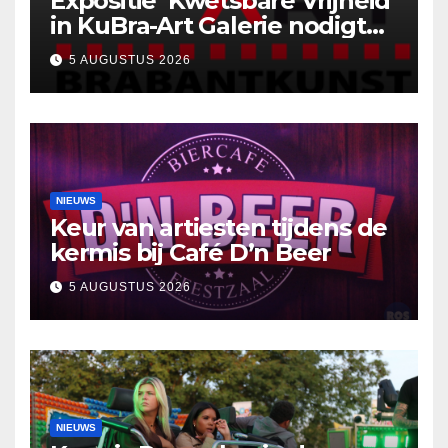
Expositie ‘Kwetsbare Vrijheid’
in KuBra-Art Galerie nodigt
uit tot ontmoeting en
5 AUGUSTUS 2026
reflectie
NIEUWS
Keur van artiesten tijdens de
kermis bij Café D’n Beer
5 AUGUSTUS 2026
NIEUWS