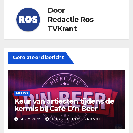
Door
Redactie Ros
TVKrant
Gerelateerd bericht
NIEUWS
Keur van artiesten tijdens de
kermis bij Café D’n Beer
AUG 5, 2026
REDACTIE ROS TVKRANT