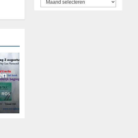
Archief
en
 ROS