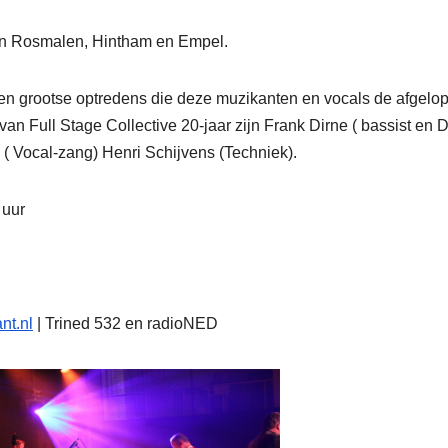
g in Rosmalen, Hintham en Empel.
en en grootse optredens die deze muzikanten en vocals de afgelo
an Full Stage Collective 20-jaar zijn Frank Dirne ( bassist en D
 ( Vocal-zang) Henri Schijvens (Techniek).
 uur
nt.nl
| Trined 532 en radioNED