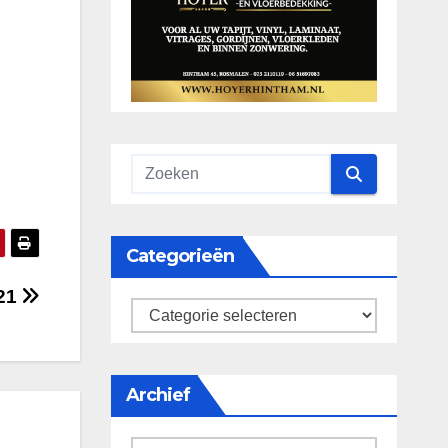
Categorieën
021
categorieën
Archief