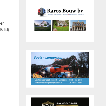
pen
B lid)