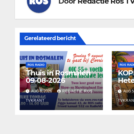
Door
Redactie Ros T
Gerelateerd bericht
ROS RADIO
ROS RAD
Thuis in Rosmalen
KOP
09-08-2026
Hete
AUG 6, 2026
REDACTIE ROS
AUG 5
TVKRANT
TVKRAN