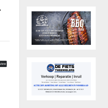
r
view