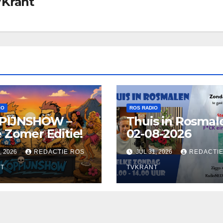
VKrant
IO
ROS RADIO
PIJNSHOW –
Thuis in Rosmal
 Zomer Editie!
02-08-2026
, 2026
REDACTIE ROS
JUL 31, 2026
REDACTIE
T
TVKRANT