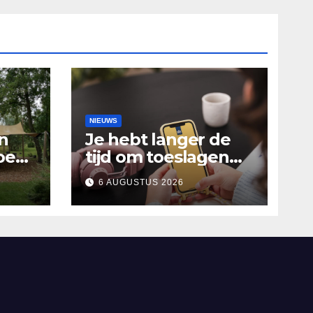
NIEUWS
n
Je hebt langer de
oen
tijd om toeslagen
Het
aan te vragen over
6 AUGUSTUS 2026
2025
alen
’n