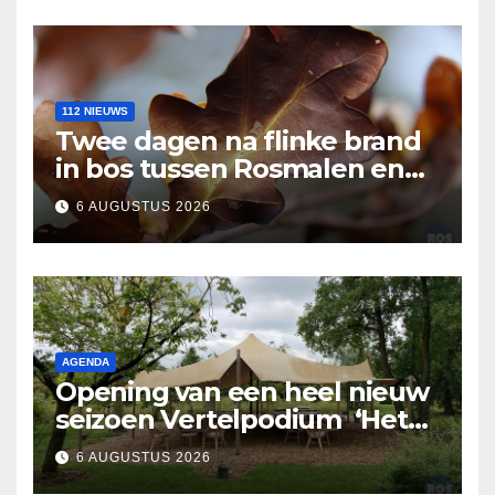
112 NIEUWS
Twee dagen na flinke brand
in bos tussen Rosmalen en
Nuland
6 AUGUSTUS 2026
AGENDA
Opening van een heel nieuw
seizoen Vertelpodium ‘Het
Lopende Vuur’. Landelijke
6 AUGUSTUS 2026
verhalen in Bomentuin D’n