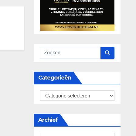
Categorieën
categorieën
Archief