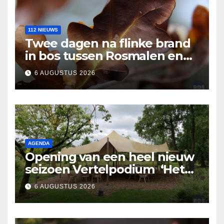
112 NIEUWS
Twee dagen na flinke brand
in bos tussen Rosmalen en
Nuland
6 AUGUSTUS 2026
AGENDA
Opening van een heel nieuw
seizoen Vertelpodium ‘Het
Lopende Vuur’. Landelijke
6 AUGUSTUS 2026
verhalen in Bomentuin D’n
Hooidonk