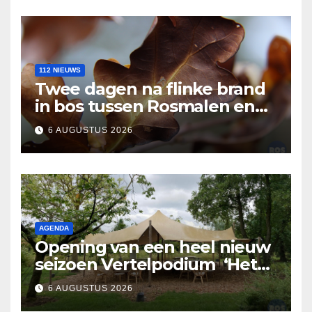
112 NIEUWS
Twee dagen na flinke brand
in bos tussen Rosmalen en
Nuland
6 AUGUSTUS 2026
AGENDA
Opening van een heel nieuw
seizoen Vertelpodium ‘Het
Lopende Vuur’. Landelijke
6 AUGUSTUS 2026
verhalen in Bomentuin D’n