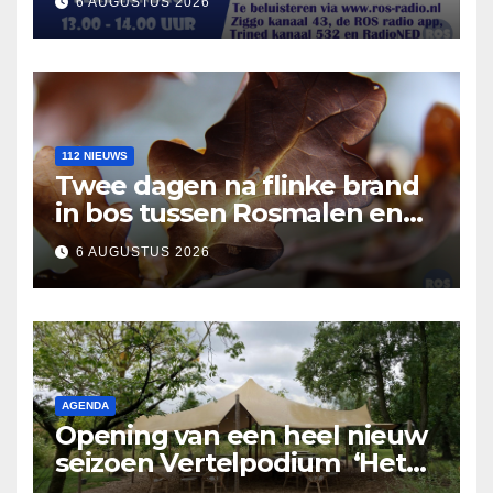
6 AUGUSTUS 2026
112 NIEUWS
Twee dagen na flinke brand
in bos tussen Rosmalen en
Nuland
6 AUGUSTUS 2026
AGENDA
Opening van een heel nieuw
seizoen Vertelpodium ‘Het
Lopende Vuur’. Landelijke