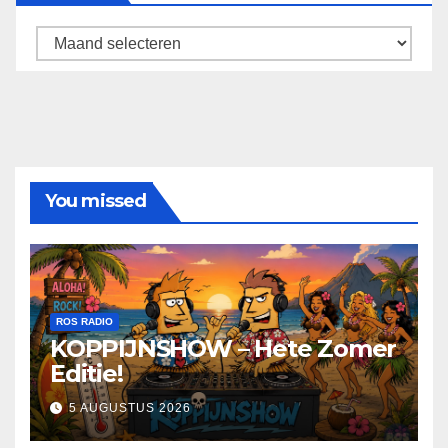
Archief
You missed
ROS RADIO
KOPPIJNSHOW – Hete Zomer
Editie!
5 AUGUSTUS 2026