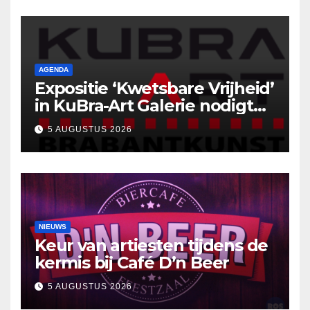
AGENDA
Expositie ‘Kwetsbare Vrijheid’
in KuBra-Art Galerie nodigt
uit tot ontmoeting en
5 AUGUSTUS 2026
reflectie
NIEUWS
Keur van artiesten tijdens de
kermis bij Café D’n Beer
5 AUGUSTUS 2026