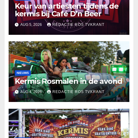
Keur van artiesten tijdens de
kermis bij Café D’n Beer
AUG 5, 2026
REDACTIE ROS TVKRANT
NIEUWS
Kermis Rosmalen in de avond
AUG 4, 2026
REDACTIE ROS TVKRANT