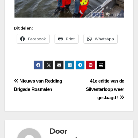
Dit delen:
Facebook
Print
WhatsApp
Bericht
Nieuws van Redding
41e editie van de
Brigade Rosmalen
Silvesterloop weer
navigatie
geslaagd !
Door