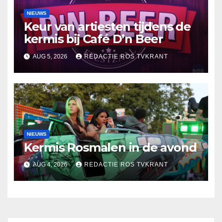
NIEUWS
Keur van artiesten tijdens de
kermis bij Café D’n Beer
AUG 5, 2026
REDACTIE ROS TVKRANT
NIEUWS
Kermis Rosmalen in de avond
AUG 4, 2026
REDACTIE ROS TVKRANT