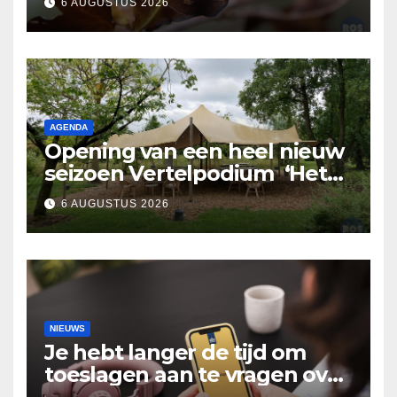
6 AUGUSTUS 2026
AGENDA
Opening van een heel nieuw
seizoen Vertelpodium ‘Het
Lopende Vuur’. Landelijke
6 AUGUSTUS 2026
verhalen in Bomentuin D’n
Hooidonk
NIEUWS
Je hebt langer de tijd om
toeslagen aan te vragen over
2025