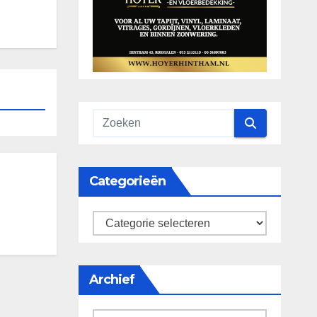
Categorieën
categorieën
Archief