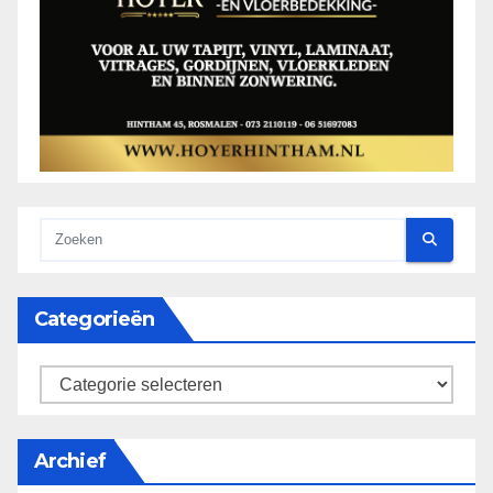
Categorieën
categorieën
Archief