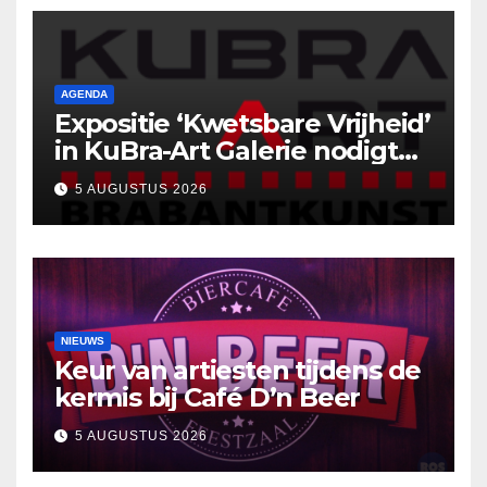
AGENDA
Expositie ‘Kwetsbare Vrijheid’
in KuBra-Art Galerie nodigt
uit tot ontmoeting en
5 AUGUSTUS 2026
reflectie
NIEUWS
Keur van artiesten tijdens de
kermis bij Café D’n Beer
5 AUGUSTUS 2026