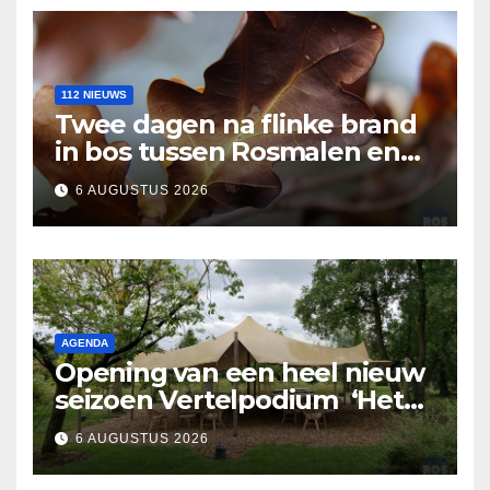
112 NIEUWS
Twee dagen na flinke brand
in bos tussen Rosmalen en
Nuland
6 AUGUSTUS 2026
AGENDA
Opening van een heel nieuw
seizoen Vertelpodium ‘Het
Lopende Vuur’. Landelijke
6 AUGUSTUS 2026
verhalen in Bomentuin D’n
Hooidonk