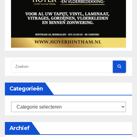
Categorieën
categorieën
Archief