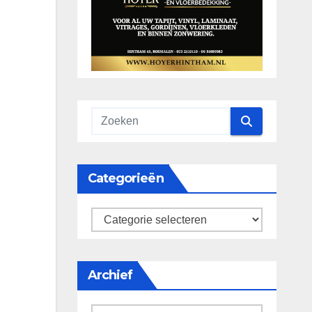
Categorieën
categorieën
Archief