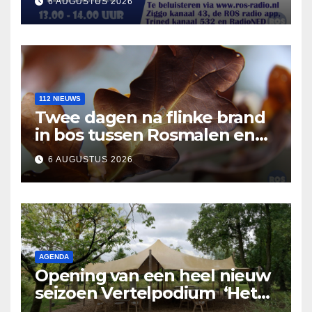
6 AUGUSTUS 2026
112 NIEUWS
Twee dagen na flinke brand
in bos tussen Rosmalen en
Nuland
6 AUGUSTUS 2026
AGENDA
Opening van een heel nieuw
seizoen Vertelpodium ‘Het
Lopende Vuur’. Landelijke