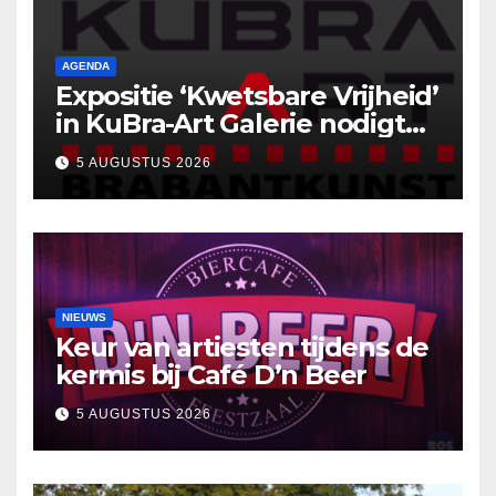
AGENDA
Expositie ‘Kwetsbare Vrijheid’
in KuBra-Art Galerie nodigt
uit tot ontmoeting en
5 AUGUSTUS 2026
reflectie
NIEUWS
Keur van artiesten tijdens de
kermis bij Café D’n Beer
5 AUGUSTUS 2026