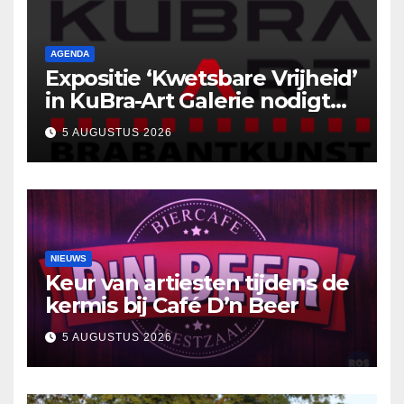
AGENDA
Expositie ‘Kwetsbare Vrijheid’
in KuBra-Art Galerie nodigt
uit tot ontmoeting en
5 AUGUSTUS 2026
reflectie
NIEUWS
Keur van artiesten tijdens de
kermis bij Café D’n Beer
5 AUGUSTUS 2026