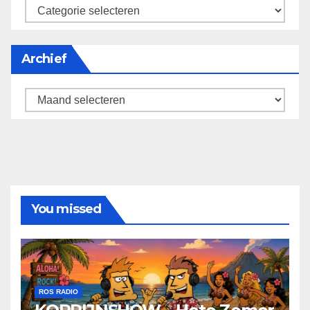
categorieën
Archief
Archief
You missed
ROS RADIO