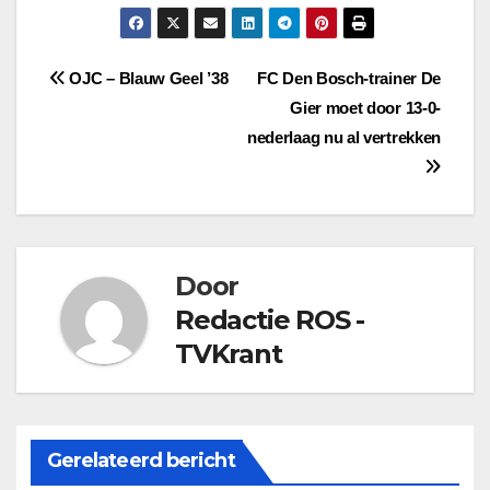
Bericht
OJC – Blauw Geel ’38
FC Den Bosch-trainer De
Gier moet door 13-0-
navigatie
nederlaag nu al vertrekken
Door
Redactie ROS -
TVKrant
Gerelateerd bericht