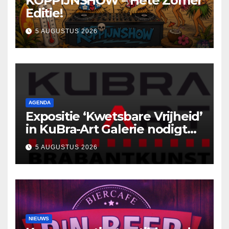
KOPPIJNSHOW – Hete Zomer
Editie!
5 AUGUSTUS 2026
AGENDA
Expositie ‘Kwetsbare Vrijheid’
in KuBra-Art Galerie nodigt
uit tot ontmoeting en
5 AUGUSTUS 2026
reflectie
NIEUWS