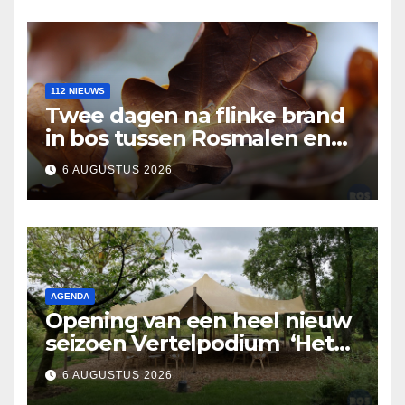
112 NIEUWS
Twee dagen na flinke brand
in bos tussen Rosmalen en
Nuland
6 AUGUSTUS 2026
AGENDA
Opening van een heel nieuw
seizoen Vertelpodium ‘Het
Lopende Vuur’. Landelijke
6 AUGUSTUS 2026
verhalen in Bomentuin D’n