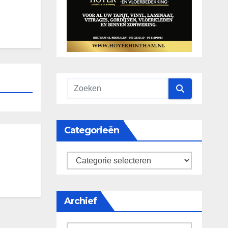
Categorieën
categorieën
Archief