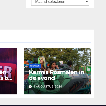
Archief
NIEUWS
ten
Kermis Rosmalen in
s bij
de avond
4 AUGUSTUS 2026