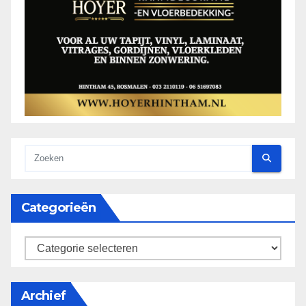
Categorieën
categorieën
Archief