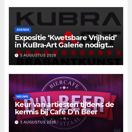
AGENDA
Expositie ‘Kwetsbare Vrijheid’
in KuBra-Art Galerie nodigt
uit tot ontmoeting en
5 AUGUSTUS 2026
reflectie
NIEUWS
Keur van artiesten tijdens de
kermis bij Café D’n Beer
5 AUGUSTUS 2026