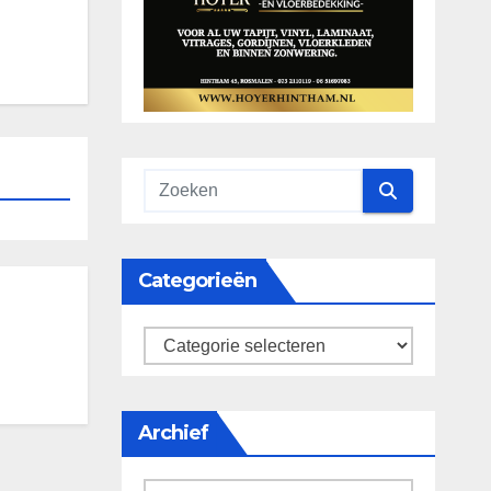
Categorieën
categorieën
Archief