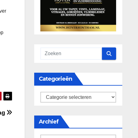
ver
pp
Categorieën
categorieën
dag
Archief