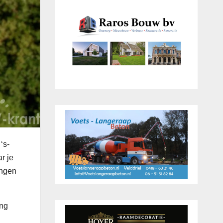
‘s-
r je
ingen
ing