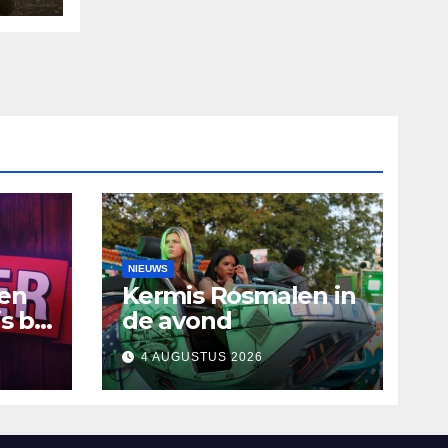
NIEUWS
ten
Kermis Rosmalen in
s bij
de avond
4 AUGUSTUS 2026