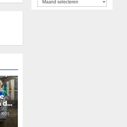
Archief
De
n de
 ROS
’s-