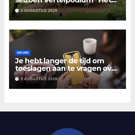
Lopende Vuur’. Landelijke
6 AUGUSTUS 2026
verhalen in Bomentuin D’n
Hooidonk
NIEUWS
Je hebt langer de tijd om
toeslagen aan te vragen over
2025
6 AUGUSTUS 2026