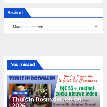
Archief
Archief
You missed
ROS RADIO
Thuis in Rosmalen 09-08-
2026