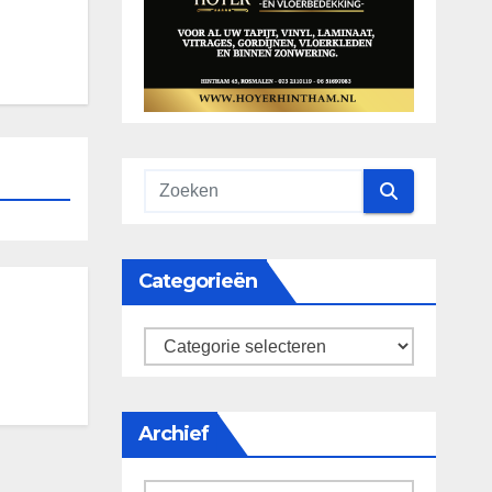
Categorieën
categorieën
Archief