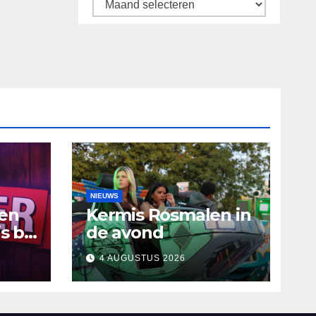
Archief
NIEUWS
ten
Kermis Rosmalen in
s bij
de avond
4 AUGUSTUS 2026