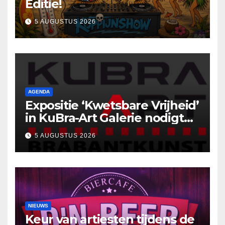
Editie!
5 AUGUSTUS 2026
AGENDA
Expositie ‘Kwetsbare Vrijheid’
in KuBra-Art Galerie nodigt
uit tot ontmoeting en
5 AUGUSTUS 2026
reflectie
NIEUWS
Keur van artiesten tijdens de