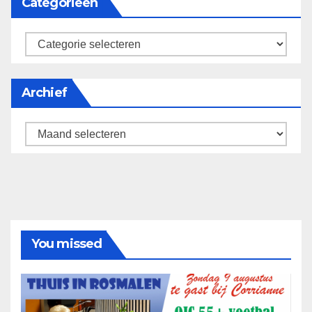
Categorieën
categorieën
Archief
Archief
You missed