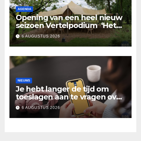
AGENDA
Opening van een heel nieuw
seizoen Vertelpodium ‘Het
Lopende Vuur’. Landelijke
6 AUGUSTUS 2026
verhalen in Bomentuin D’n
Hooidonk
NIEUWS
Je hebt langer de tijd om
toeslagen aan te vragen over
2025
6 AUGUSTUS 2026