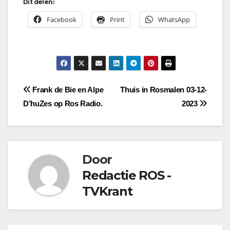
Dit delen:
Facebook
Print
WhatsApp
Bericht
Frank de Bie en Alpe
Thuis in Rosmalen 03-12-
D’huZes op Ros Radio.
2023
navigatie
Door
Redactie ROS -
TVKrant