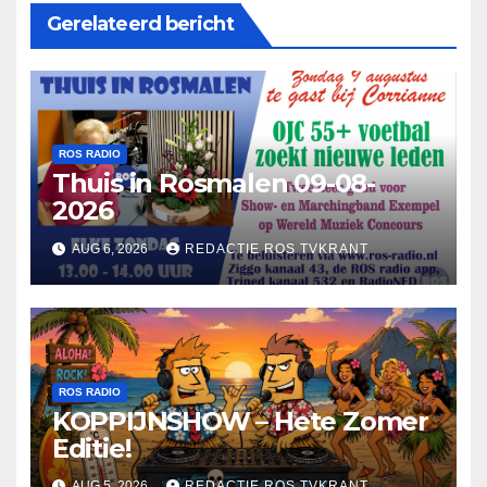
Gerelateerd bericht
ROS RADIO
Thuis in Rosmalen 09-08-
2026
AUG 6, 2026
REDACTIE ROS TVKRANT
ROS RADIO
KOPPIJNSHOW – Hete Zomer
Editie!
AUG 5, 2026
REDACTIE ROS TVKRANT