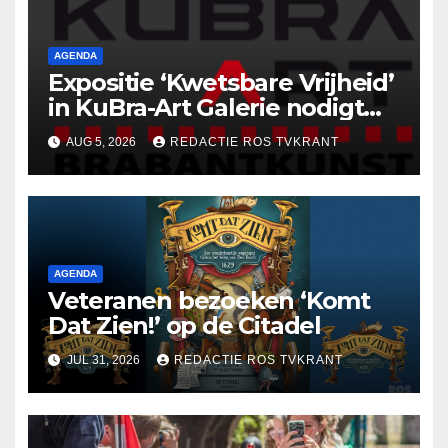
AGENDA
Expositie ‘Kwetsbare Vrijheid’
in KuBra-Art Galerie nodigt
uit tot ontmoeting en
AUG 5, 2026
REDACTIE ROS TVKRANT
reflectie
AGENDA
Veteranen bezoeken ‘Komt
Dat Zien!’ op de Citadel
JUL 31, 2026
REDACTIE ROS TVKRANT