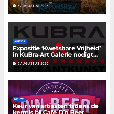
5 AUGUSTUS 2026
AGENDA
Expositie ‘Kwetsbare Vrijheid’
in KuBra-Art Galerie nodigt
uit tot ontmoeting en
5 AUGUSTUS 2026
reflectie
NIEUWS
Keur van artiesten tijdens de
kermis bij Café D’n Beer