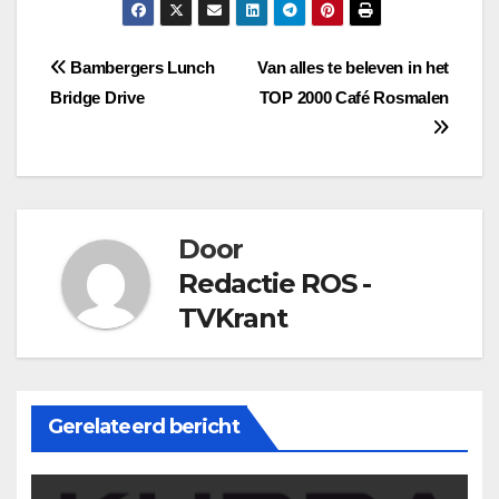
Bericht
Bambergers Lunch
Van alles te beleven in het
Bridge Drive
TOP 2000 Café Rosmalen
navigatie
Door
Redactie ROS -
TVKrant
Gerelateerd bericht