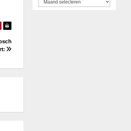
Archief
bosch
rt: