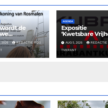
AGENDA
wordt de
Expositie
uwe
‘Kwetsbare Vrijh
erkoning van
in KuBra-Art Gal
, 2026
REDACTIE ROS
AUG 5, 2026
REDACTIE
e Rosmalen !
nodigt uit tot
T
ontmoeting en
TVKRANT
reflectie