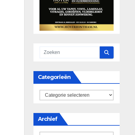
Categorieën
categorieën
Archief