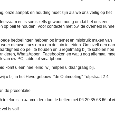
g, onze aanpak en houding moet zijn als we ons veilig op het
ig, leerzaam en is soms zelfs gewoon nodig omdat het ons een
n op peil te houden. Voor contacten met b.v. de overheid kunn
r goede bedoelingen hebben op internet en misbruik maken van
 weer nieuwe trucs om u om de tuin te leiden. Om uzelf een nar
aardigheid op peil te houden en u regelmatig bij te scholen hoe
elebankieren, WhatsAppen, Facebooken en wat u nog allemaal mee
uik van uw PC, tablet of smartphone.
d komt u een heel eind, wij helpen u daar graag bij.
 wij u bij in het Hevo-gebouw “de Ontmoeting” Tulpstraat 2-4
n de presentatie.
ch telefonisch aanmelden door te bellen met 06-20 35 63 66 of vi
vol is vol!