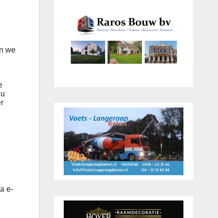
en we
e
 u
r
a e-