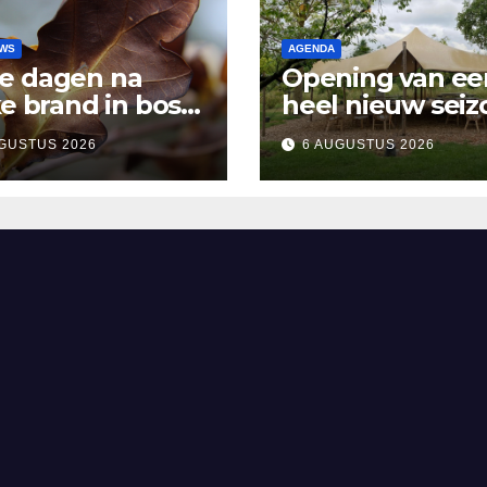
UWS
AGENDA
e dagen na
Opening van ee
ke brand in bos
heel nieuw seiz
sen Rosmalen en
Vertelpodium ‘
GUSTUS 2026
6 AUGUSTUS 2026
and
Lopende Vuur’.
Landelijke verh
in Bomentuin D
Hooidonk