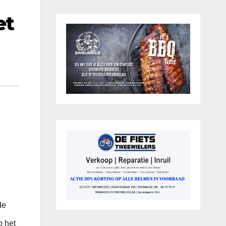
et
de
p het