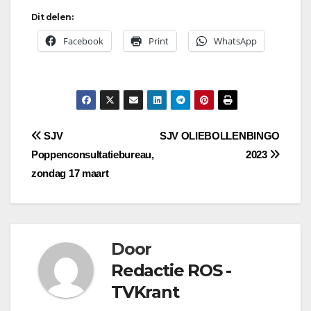
Dit delen:
Facebook
Print
WhatsApp
Bericht
SJV
SJV OLIEBOLLENBINGO
Poppenconsultatiebureau,
2023
navigatie
zondag 17 maart
Door
Redactie ROS -
TVKrant