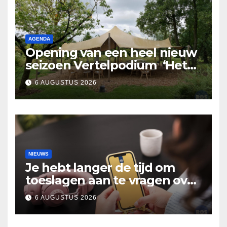
AGENDA
Opening van een heel nieuw
seizoen Vertelpodium ‘Het
Lopende Vuur’. Landelijke
6 AUGUSTUS 2026
verhalen in Bomentuin D’n
Hooidonk
NIEUWS
Je hebt langer de tijd om
toeslagen aan te vragen over
2025
6 AUGUSTUS 2026