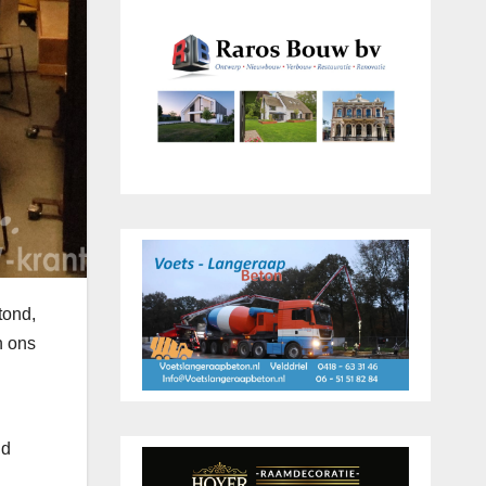
tond,
n ons
id