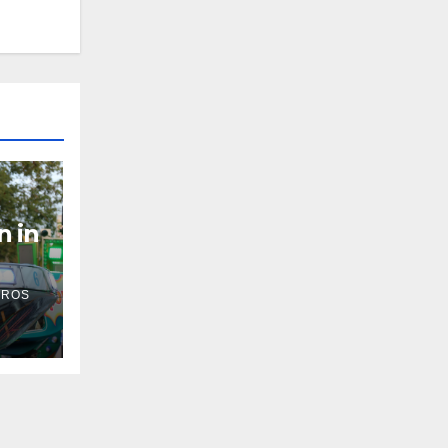
n in
 ROS