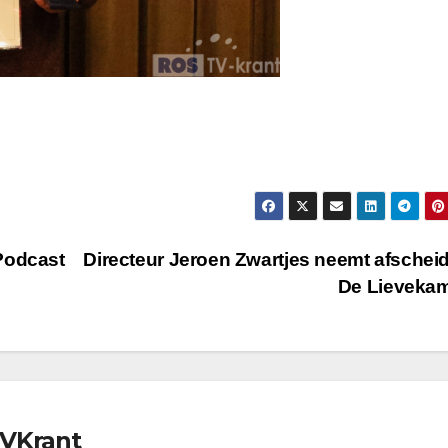
Podcast
Directeur Jeroen Zwartjes neemt afschei
De Lieveka
TVKrant