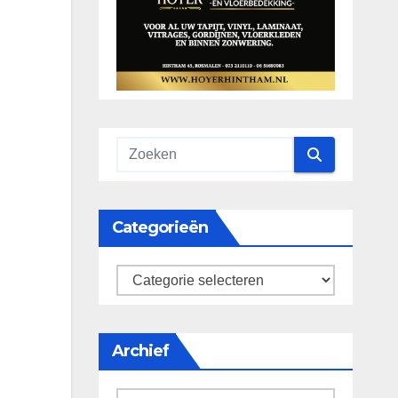
Categorieën
categorieën
Archief