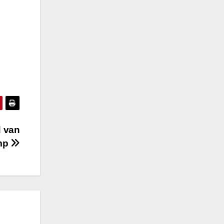
d van
mp